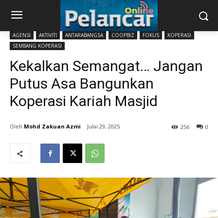
AGENSI
AKTIVITI
ANTARABANGSA
COOPBIZ
FOKUS
KOPERASI
SEMBANG KOPERASI
Kekalkan Semangat… Jangan
Putus Asa Bangunkan
Koperasi Kariah Masjid
Mohd Zakuan Azmi
Julai 29, 2025
256
0