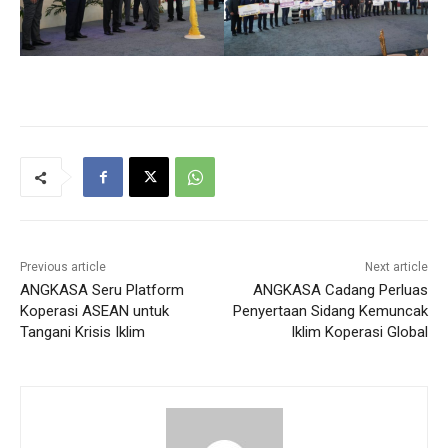
Previous article
Next article
ANGKASA Seru Platform
ANGKASA Cadang Perluas
Koperasi ASEAN untuk
Penyertaan Sidang Kemuncak
Tangani Krisis Iklim
Iklim Koperasi Global