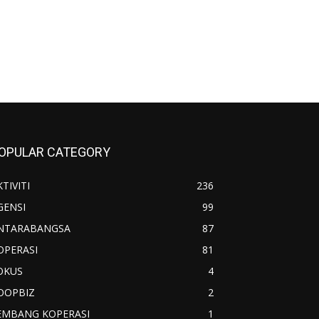
OPULAR CATEGORY
TIVITI
236
GENSI
99
NTARABANGSA
87
OPERASI
81
OKUS
4
OOPBIZ
2
EMBANG KOPERASI
1