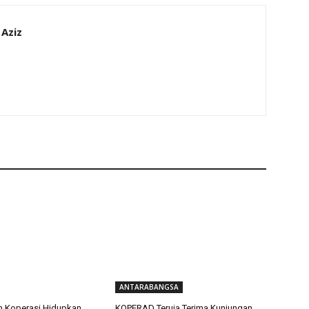
 Aziz
ANTARABANGSA
n Koperasi Hidupkan
KOPERAD Teruja Terima Kunjungan