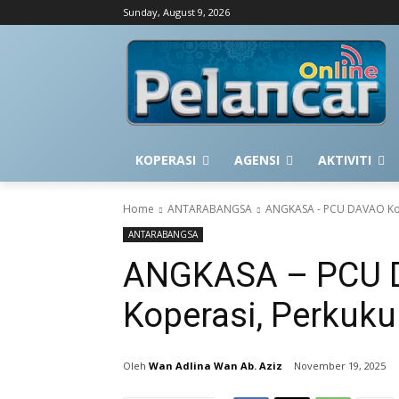
Sunday, August 9, 2026
KOPERASI
AGENSI
AKTIVITI
Home
ANTARABANGSA
ANGKASA - PCU DAVAO Kong
ANTARABANGSA
ANGKASA – PCU 
Koperasi, Perkuku
Wan Adlina Wan Ab. Aziz
November 19, 2025