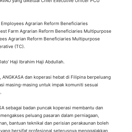
VAO yang diketuai Chief Executive Officer PCU
o Employees Agrarian Reform Beneficiaries
st Farm Agrarian Reform Beneficiaries Multipurpose
s Agrarian Reform Beneficiaries Multipurpose
ative (TC).
to’ Haji Ibrahim Haji Abdullah.
, ANGKASA dan koperasi hebat di Filipina berpeluang
si masing-masing untuk impak komuniti sesuai
.
ASA sebagai badan puncak koperasi membantu dan
 mengakses peluang pasaran dalam perniagaan,
an, bantuan teknikal dan perisian perakaunan boleh
 yang bersifat profesional seterusnya menggalakkan