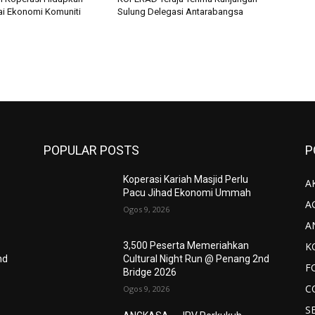
lai Ekonomi Komuniti
Sulung Delegasi Antarabangsa
POPULAR POSTS
P
Koperasi Kariah Masjid Perlu
AK
Pacu Jihad Ekonomi Ummah
A
Ogos 9, 2026
A
K
3,500 Peserta Memeriahkan
nd
Cultural Night Run @ Penang 2nd
F
Bridge 2026
C
Ogos 9, 2026
S