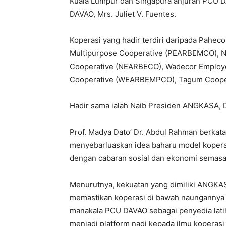
Kuala Lumpur dan Singapura anjuran PCU DA
DAVAO, Mrs. Juliet V. Fuentes.
Koperasi yang hadir terdiri daripada Pahec
Multipurpose Cooperative (PEARBEMCO), Ne
Cooperative (NEARBECO), Wadecor Employee
Cooperative (WEARBEMPCO), Tagum Cooper
Hadir sama ialah Naib Presiden ANGKASA, Da
Prof. Madya Dato’ Dr. Abdul Rahman berkata
menyebarluaskan idea baharu model kopera
dengan cabaran sosial dan ekonomi semasa
Menurutnya, kekuatan yang dimiliki ANGK
memastikan koperasi di bawah naungannya
manakala PCU DAVAO sebagai penyedia latih
menjadi platform nadi kepada ilmu koperasi