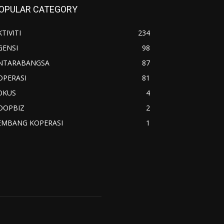
OPULAR CATEGORY
TIVITI
234
GENSI
98
NTARABANGSA
87
OPERASI
81
OKUS
4
OOPBIZ
2
EMBANG KOPERASI
1