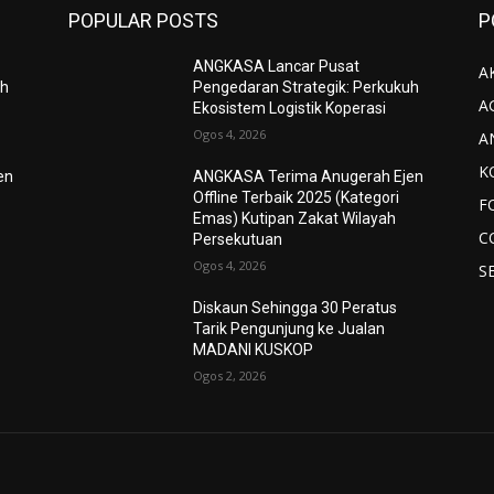
POPULAR POSTS
P
ANGKASA Lancar Pusat
AK
uh
Pengedaran Strategik: Perkukuh
A
Ekosistem Logistik Koperasi
Ogos 4, 2026
A
K
en
ANGKASA Terima Anugerah Ejen
Offline Terbaik 2025 (Kategori
F
Emas) Kutipan Zakat Wilayah
C
Persekutuan
Ogos 4, 2026
S
Diskaun Sehingga 30 Peratus
Tarik Pengunjung ke Jualan
MADANI KUSKOP
Ogos 2, 2026