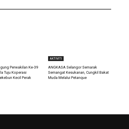
AKTIVITI
gung Perwakilan Ke-39
ANGKASA Selangor Semarak
la Tuju Koperasi
Semangat Kesukanan, Cungkil Bakat
kebun Kecil Perak
Muda Melalui Petanque