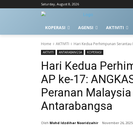
Saturday, August 8, 2026
KOPERASI
AGENSI
AKTIVITI
Home
AKTIVITI
Hari Kedua Perhimpunan Serantau I
AKTIVITI
ANTARABANGSA
KOPERASI
Hari Kedua Perhi
AP ke-17: ANGKA
Peranan Malaysia 
Antarabangsa
Mohd Idzdihar Nooridzahir
November 26, 2025