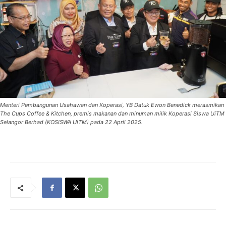
Menteri Pembangunan Usahawan dan Koperasi, YB Datuk Ewon Benedick merasmikan
The Cups Coffee & Kitchen, premis makanan dan minuman milik Koperasi Siswa UiTM
Selangor Berhad (KOSISWA UiTM) pada 22 April 2025.