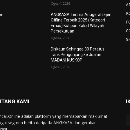
Ogos 4, 2026
A
K
en
ANGKASA Terima Anugerah Ejen
Offline Terbaik 2025 (Kategori
F
Emas) Kutipan Zakat Wilayah
C
Persekutuan
Ogos 4, 2026
S
Diskaun Sehingga 30 Peratus
Tarik Pengunjung ke Jualan
MADANI KUSKOP
Ogos 2, 2026
NTANG KAMI
I
ncar.Online adalah platform yang memaparkan maklumat
agai segmen berita daripada ANGKASA dan gerakan
rasi.