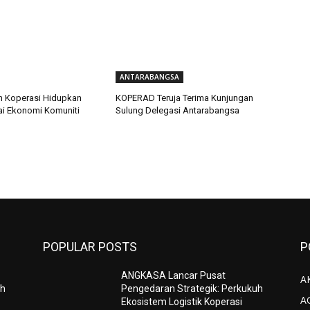
ANTARABANGSA
n Koperasi Hidupkan
KOPERAD Teruja Terima Kunjungan
lai Ekonomi Komuniti
Sulung Delegasi Antarabangsa
POPULAR POSTS
P
ANGKASA Lancar Pusat
AK
uh
Pengedaran Strategik: Perkukuh
A
Ekosistem Logistik Koperasi