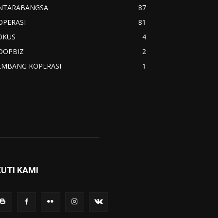
NTARABANGSA
87
OPERASI
81
OKUS
4
OOPBIZ
2
EMBANG KOPERASI
1
KUTI KAMI