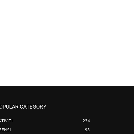
OPULAR CATEGORY
TIVITI
234
GENSI
98