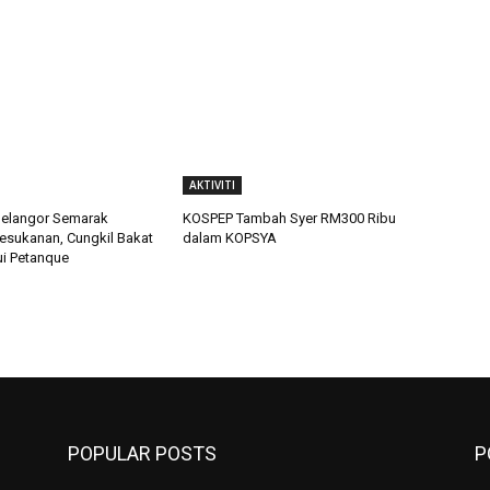
AKTIVITI
langor Semarak
KOSPEP Tambah Syer RM300 Ribu
sukanan, Cungkil Bakat
dalam KOPSYA
i Petanque
POPULAR POSTS
P