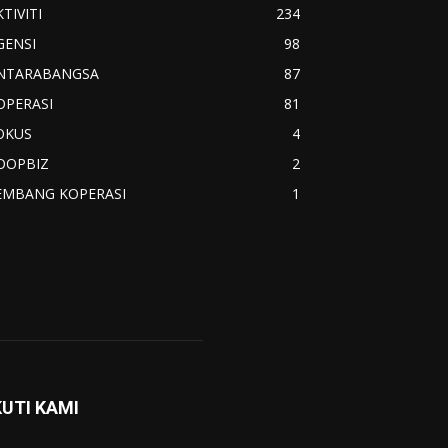
TIVITI
234
GENSI
98
NTARABANGSA
87
OPERASI
81
OKUS
4
OOPBIZ
2
EMBANG KOPERASI
1
KUTI KAMI