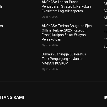
ANGKASA Lancar Pusat
AK
uh
Pengedaran Strategik: Perkukuh
A
Ekosistem Logistik Koperasi
Ogos 4, 2026
A
K
en
ANGKASA Terima Anugerah Ejen
Offline Terbaik 2025 (Kategori
F
Emas) Kutipan Zakat Wilayah
C
Persekutuan
Ogos 4, 2026
S
Diskaun Sehingga 30 Peratus
Tarik Pengunjung ke Jualan
MADANI KUSKOP
Ogos 2, 2026
NTANG KAMI
I