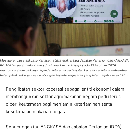
Mesyuarat Jawatankuasa Kerjasama Strategik antara Jabatan Pertanian dan ANGKASA
Bil. 1/2026 yang berlangsung di Wisma Tani, Putrajaya pada 13 Februari 2026
membincangkan pelbagai agenda antaranya perlanjutan kerjasama antara kedua-dua
belah pihak sebagai kesinambungan kepada kerjasama yang telah terjalin sejak 2023.
Penglibatan sektor koperasi sebagai entiti ekonomi dalam
membangunkan sektor agromakanan negara perlu terus
diberi keutamaan bagi menjamin keterjaminan serta
keselamatan makanan negara.
Sehubungan itu, ANGKASA dan Jabatan Pertanian (DOA)