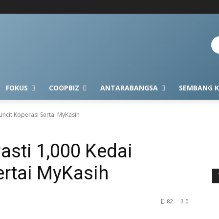
FOKUS
COOPBIZ
ANTARABANGSA
SEMBANG K
ncit Koperasi Sertai MyKasih
sti 1,000 Kedai
ertai MyKasih
82
0