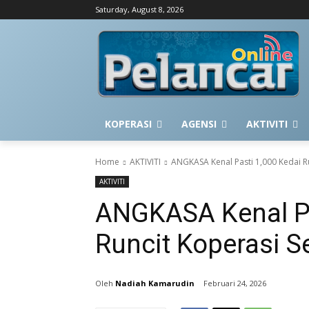
Saturday, August 8, 2026
KOPERASI
AGENSI
AKTIVITI
Home
AKTIVITI
ANGKASA Kenal Pasti 1,000 Kedai Ru
AKTIVITI
ANGKASA Kenal Pa
Runcit Koperasi S
Nadiah Kamarudin
Februari 24, 2026