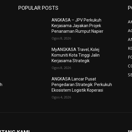
POPULAR POSTS
P
ANGKASA – JPV Perkukuh
AK
Kerjasama Jayakan Projek
A
Penanaman Rumput Napier
Ogos 8, 2026
A
K
MyANGKASA Travel, Kolej
Komuniti Kota Tinggi Jalin
F
Kerjasama Strategik
C
Ogos 8, 2026
S
ANGKASA Lancar Pusat
uh
Pengedaran Strategik: Perkukuh
Ekosistem Logistik Koperasi
Ogos 4, 2026