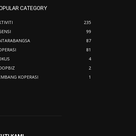
OPULAR CATEGORY
TIVITI
235
GENSI
99
NTARABANGSA
87
OPERASI
81
OKUS
4
OOPBIZ
2
EMBANG KOPERASI
1