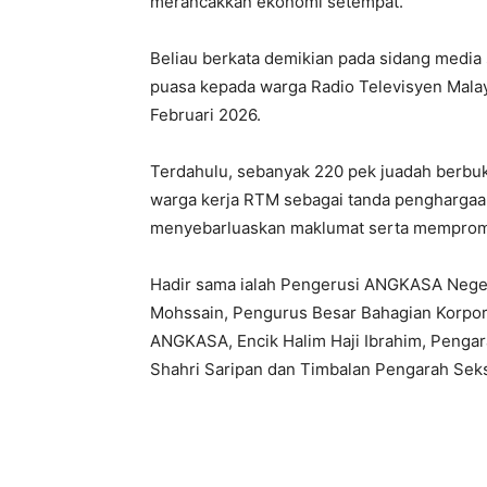
merancakkan ekonomi setempat.
Beliau berkata demikian pada sidang med
puasa kepada warga Radio Televisyen Malay
Februari 2026.
Terdahulu, sebanyak 220 pek juadah berbu
warga kerja RTM sebagai tanda pengharga
menyebarluaskan maklumat serta mempromo
Hadir sama ialah Pengerusi ANGKASA Neger
Mohssain, Pengurus Besar Bahagian Korp
ANGKASA, Encik Halim Haji Ibrahim, Penga
Shahri Saripan dan Timbalan Pengarah Seks