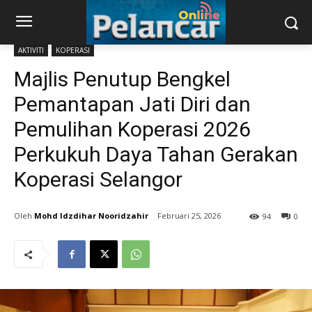
AKTIVITI
KOPERASI
Majlis Penutup Bengkel
Pemantapan Jati Diri dan
Pemulihan Koperasi 2026
Perkukuh Daya Tahan Gerakan
Koperasi Selangor
Mohd Idzdihar Nooridzahir
Februari 25, 2026
94
0