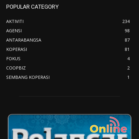
POPULAR CATEGORY
AKTIVITI
234
AGENSI
98
ANTARABANGSA
87
KOPERASI
81
FOKUS
4
COOPBIZ
2
SEMBANG KOPERASI
1