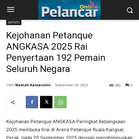
AKTIVITI
Kejohanan Petanque
ANGKASA 2025 Rai
Penyertaan 192 Pemain
Seluruh Negara
Nadiah Kamarudin
September 20, 2025
280
0
Kejohanan Petanque ANGKASA Peringkat Kebangsaan
2025 membuka tirai di Arena Petanque Kuala Kangsar,
Perak, pada 20 September 2025 dengan menghimpunkan