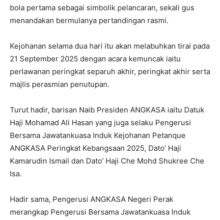
bola pertama sebagai simbolik pelancaran, sekali gus
menandakan bermulanya pertandingan rasmi.
Kejohanan selama dua hari itu akan melabuhkan tirai pada
21 September 2025 dengan acara kemuncak iaitu
perlawanan peringkat separuh akhir, peringkat akhir serta
majlis perasmian penutupan.
Turut hadir, barisan Naib Presiden ANGKASA iaitu Datuk
Haji Mohamad Ali Hasan yang juga selaku Pengerusi
Bersama Jawatankuasa Induk Kejohanan Petanque
ANGKASA Peringkat Kebangsaan 2025, Dato’ Haji
Kamarudin Ismail dan Dato’ Haji Che Mohd Shukree Che
Isa.
Hadir sama, Pengerusi ANGKASA Negeri Perak
merangkap Pengerusi Bersama Jawatankuasa Induk