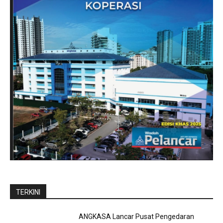
TERKINI
ANGKASA Lancar Pusat Pengedaran