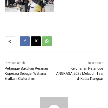
Previous article
Next article
Petanque Buktikan Peranan
Kejohanan Petanque
Koperasi Sebagai Wahana
ANGKASA 2025 Melabuh Tirai
Eratkan Silaturahim
di Kuala Kangsar