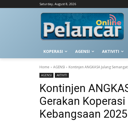
Saturday, August 8, 2026
KOPERASI
AGENSI
AKTIVITI
Home
AGENSI
Kontinjen ANGKASA Julang Semangat
AGENSI
AKTIVITI
Kontinjen ANGKA
Gerakan Koperasi
Kebangsaan 2025