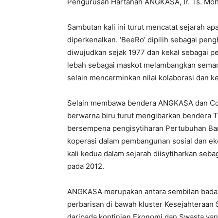
Pengurusan Hartanah ANGKASA, Ir. Ts. Moh
Sambutan kali ini turut mencatat sejarah ap
diperkenalkan. ‘BeeRo’ dipilih sebagai pe
diwujudkan sejak 1977 dan kekal sebagai 
lebah sebagai maskot melambangkan seman
selain mencerminkan nilai kolaborasi dan 
Selain membawa bendera ANGKASA dan Coop
berwarna biru turut mengibarkan bendera 
bersempena pengisytiharan Pertubuhan Ban
koperasi dalam pembangunan sosial dan eko
kali kedua dalam sejarah diisytiharkan seb
pada 2012.
ANGKASA merupakan antara sembilan badan
perbarisan di bawah kluster Kesejahteraan 
daripada kontinjen Ekonomi dan Swasta yan