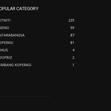
OPULAR CATEGORY
TIVITI
235
GENSI
99
NTARABANGSA
87
OPERASI
81
OKUS
4
OOPBIZ
2
EMBANG KOPERASI
1