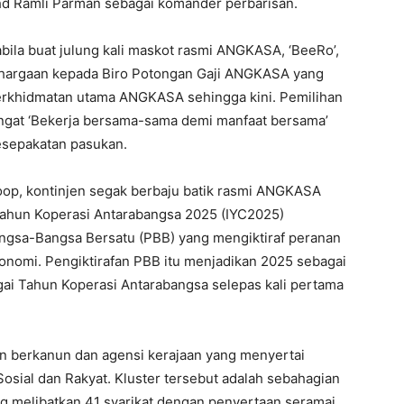
d Ramli Parman sebagai komander perbarisan.
abila buat julung kali maskot rasmi ANGKASA, ‘BeeRo’,
nghargaan kepada Biro Potongan Gaji ANGKASA yang
perkhidmatan utama ANGKASA sehingga kini. Pemilihan
gat ‘Bekerja bersama-sama demi manfaat bersama’
kesepakatan pasukan.
, kontinjen segak berbaju batik rasmi ANGKASA
Tahun Koperasi Antarabangsa 2025 (IYC2025)
gsa-Bangsa Bersatu (PBB) yang mengiktiraf peranan
nomi. Pengiktirafan PBB itu menjadikan 2025 sebagai
agai Tahun Koperasi Antarabangsa selepas kali pertama
 berkanun dan agensi kerajaan yang menyertai
Sosial dan Rakyat. Kluster tersebut adalah sebahagian
g melibatkan 41 syarikat dengan penyertaan seramai