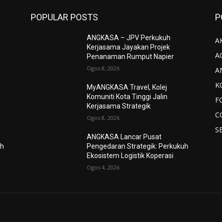
POPULAR POSTS
P
ANGKASA – JPV Perkukuh
AK
Kerjasama Jayakan Projek
A
Penanaman Rumput Napier
Ogos 8, 2026
A
K
MyANGKASA Travel, Kolej
Komuniti Kota Tinggi Jalin
F
Kerjasama Strategik
C
Ogos 8, 2026
S
ANGKASA Lancar Pusat
uh
Pengedaran Strategik: Perkukuh
Ekosistem Logistik Koperasi
Ogos 4, 2026