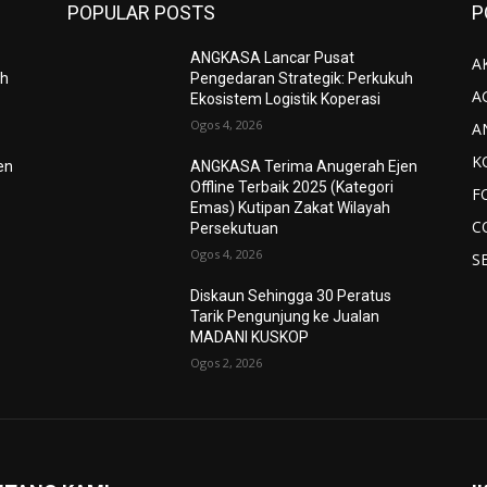
POPULAR POSTS
P
ANGKASA Lancar Pusat
AK
uh
Pengedaran Strategik: Perkukuh
A
Ekosistem Logistik Koperasi
Ogos 4, 2026
A
K
en
ANGKASA Terima Anugerah Ejen
Offline Terbaik 2025 (Kategori
F
Emas) Kutipan Zakat Wilayah
C
Persekutuan
Ogos 4, 2026
S
Diskaun Sehingga 30 Peratus
Tarik Pengunjung ke Jualan
MADANI KUSKOP
Ogos 2, 2026