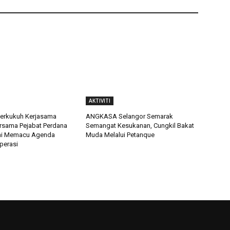
AKTIVITI
rkukuh Kerjasama
ANGKASA Selangor Semarak
ersama Pejabat Perdana
Semangat Kesukanan, Cungkil Bakat
mi Memacu Agenda
Muda Melalui Petanque
perasi