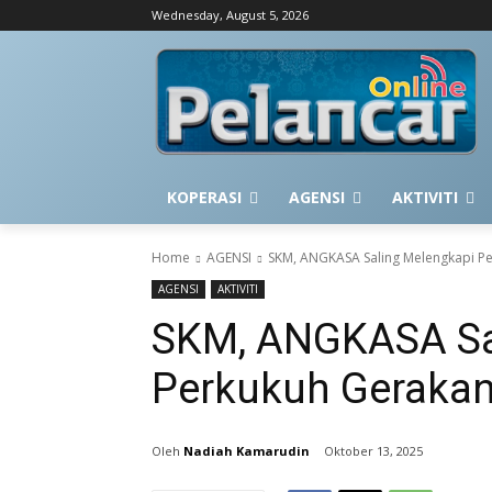
Wednesday, August 5, 2026
KOPERASI
AGENSI
AKTIVITI
Home
AGENSI
SKM, ANGKASA Saling Melengkapi P
AGENSI
AKTIVITI
SKM, ANGKASA Sa
Perkukuh Gerakan
Nadiah Kamarudin
Oktober 13, 2025