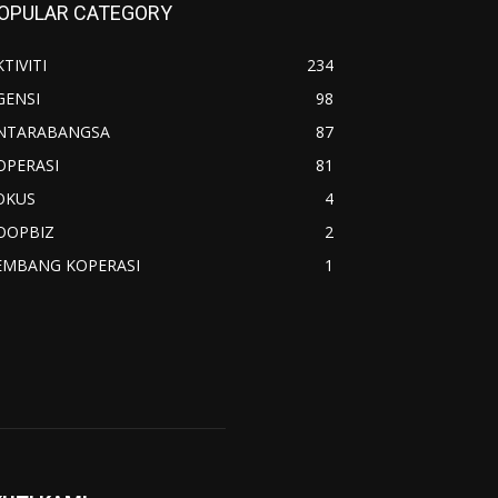
OPULAR CATEGORY
TIVITI
234
GENSI
98
NTARABANGSA
87
OPERASI
81
OKUS
4
OOPBIZ
2
EMBANG KOPERASI
1