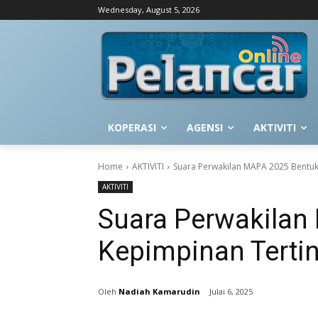
Wednesday, August 5, 2026
KOPERASI
AGENSI
AKTIVITI
Home
AKTIVITI
Suara Perwakilan MAPA 2025 Bentu
AKTIVITI
Suara Perwakilan
Kepimpinan Tert
Nadiah Kamarudin
Julai 6, 2025