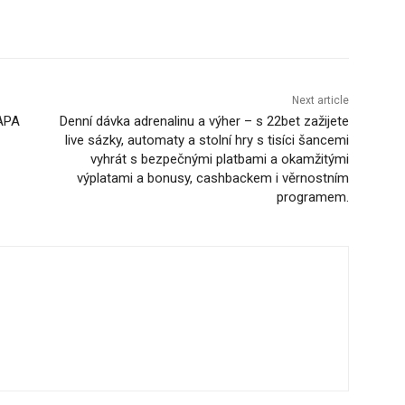
Next article
APA
Denní dávka adrenalinu a výher – s 22bet zažijete
live sázky, automaty a stolní hry s tisíci šancemi
vyhrát s bezpečnými platbami a okamžitými
výplatami a bonusy, cashbackem i věrnostním
programem.