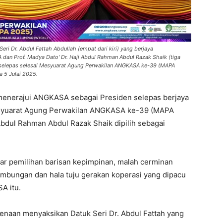
 Dr. Abdul Fattah Abdullah (empat dari kiri) yang berjaya
n Prof. Madya Dato' Dr. Haji Abdul Rahman Abdul Razak Shaik (tiga
A selepas selesai Mesyuarat Agung Perwakilan ANGKASA ke-39 (MAPA
 5 Julai 2025.
l menerajui ANGKASA sebagai Presiden selepas berjaya
yuarat Agung Perwakilan ANGKASA ke-39 (MAPA
 Abdul Rahman Abdul Razak Shaik dipilih sebagai
ar pemilihan barisan kepimpinan, malah cerminan
ambungan dan hala tuju gerakan koperasi yang dipacu
A itu.
kenaan menyaksikan Datuk Seri Dr. Abdul Fattah yang