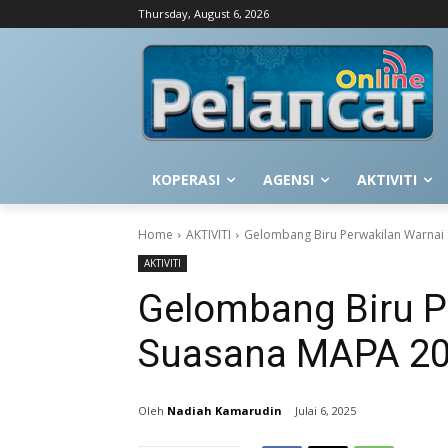
Thursday, August 6, 2026
KOPERASI
AGENSI
AKTIVITI
Home
AKTIVITI
Gelombang Biru Perwakilan Warnai
AKTIVITI
Gelombang Biru P
Suasana MAPA 20
Nadiah Kamarudin
Julai 6, 2025