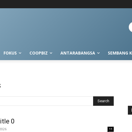
FOKUS
COOPBIZ
ANTARABANGSA
SEMBANG K
s
Search
itle 0
2026
11