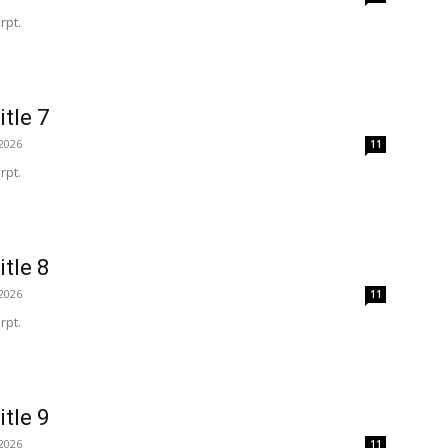
rpt.
itle 7
2026
11
rpt.
itle 8
2026
11
rpt.
itle 9
2026
11