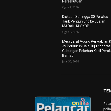
Persekutuan
Ogos 4, 2026
Diskaun Sehingga 30 Peratus
Tarik Pengunjung ke Jualan
MADANI KUSKOP
Ogos 2, 2026
Mesyuarat Agung Perwakilan K
39 Perkukuh Hala Tuju Koperas
Gabungan Pekebun Kecil Perak
Berhad
Julai 30, 2026
TE
Pela
pelb