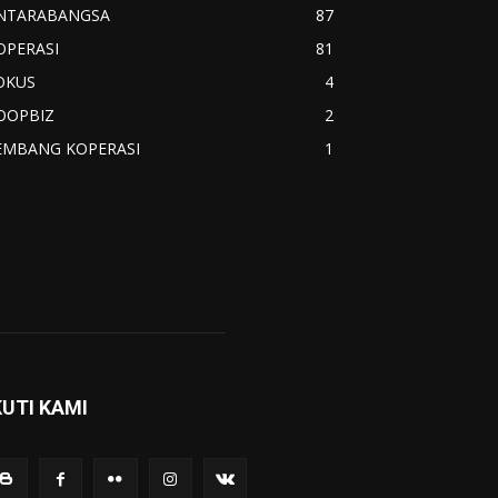
NTARABANGSA
87
OPERASI
81
OKUS
4
OOPBIZ
2
EMBANG KOPERASI
1
KUTI KAMI