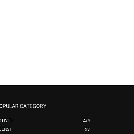
OPULAR CATEGORY
TIVITI
234
GENSI
98