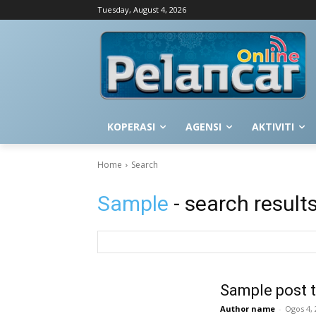
Tuesday, August 4, 2026
KOPERASI
AGENSI
AKTIVITI
Home
Search
Sample
- search result
Sample post t
Author name
-
Ogos 4, 