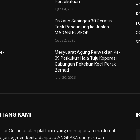
Persekutuan
A
Ogos 4, 2026
K
Diskaun Sehingga 30 Peratus
F
Tarik Pengunjung ke Jualan
C
MADANI KUSKOP
Ogos 2, 2026
S
e-
Mesyuarat Agung Perwakilan Ke-
i
39 Perkukuh Hala Tuju Koperasi
Gabungan Pekebun Kecil Perak
Berhad
Julai 30, 2026
NTANG KAMI
I
ncar.Online adalah platform yang memaparkan maklumat
agai segmen berita daripada ANGKASA dan gerakan