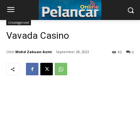
Uncategorized
Vavada Casino
Mohd Zakuan Azmi
September 28, 2023
95
0