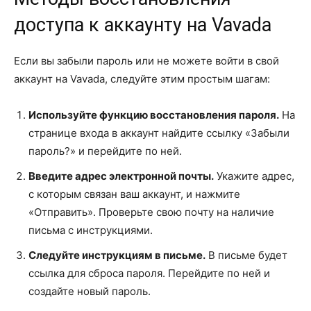
доступа к аккаунту на Vavada
Если вы забыли пароль или не можете войти в свой
аккаунт на Vavada, следуйте этим простым шагам:
Используйте функцию восстановления пароля.
На
странице входа в аккаунт найдите ссылку «Забыли
пароль?» и перейдите по ней.
Введите адрес электронной почты.
Укажите адрес,
с которым связан ваш аккаунт, и нажмите
«Отправить». Проверьте свою почту на наличие
письма с инструкциями.
Следуйте инструкциям в письме.
В письме будет
ссылка для сброса пароля. Перейдите по ней и
создайте новый пароль.