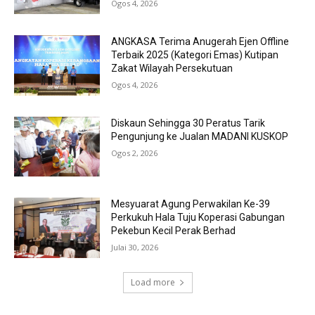
Ogos 4, 2026
ANGKASA Terima Anugerah Ejen Offline
Terbaik 2025 (Kategori Emas) Kutipan
Zakat Wilayah Persekutuan
Ogos 4, 2026
Diskaun Sehingga 30 Peratus Tarik
Pengunjung ke Jualan MADANI KUSKOP
Ogos 2, 2026
Mesyuarat Agung Perwakilan Ke-39
Perkukuh Hala Tuju Koperasi Gabungan
Pekebun Kecil Perak Berhad
Julai 30, 2026
Load more