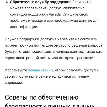
Обратитесь в службу поддержки.
Если вы не
можете восстановить доступ, свяжитесь с
командой поддержки Vavada. Опишите свою
проблему и укажите все необходимые данные для
идентификации.
Служба поддержки доступна через чат на сайте или
по электронной почте. Для быстрого решения вопроса
будьте готовы предоставить личные данные, такие как
адрес электронной почты или историю транзакций.
Используйте
вавада казино
, чтобы получить доступ к
своим любимым играм и насладиться отличным
сервисом!
Советы по обеспечению
безопасности личных данных