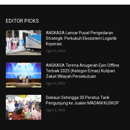
EDITOR PICKS
ANGKASA Lancar Pusat Pengedaran
Strategik: Perkukuh Ekosistem Logistik
Koperasi
Ogos 4, 2026
ANGKASA Terima Anugerah Ejen Offline
Terbaik 2025 (Kategori Emas) Kutipan
Zakat Wilayah Persekutuan
Ogos 4, 2026
Diskaun Sehingga 30 Peratus Tarik
Pengunjung ke Jualan MADANI KUSKOP
Ogos 2, 2026