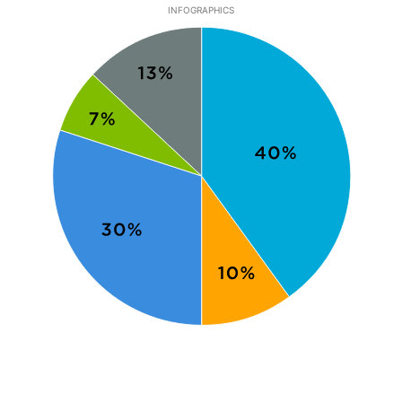
INFOGRAPHICS