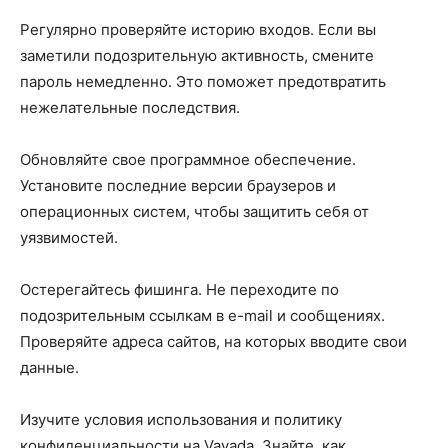
Регулярно проверяйте историю входов. Если вы
заметили подозрительную активность, смените
пароль немедленно. Это поможет предотвратить
нежелательные последствия.
Обновляйте свое программное обеспечение.
Установите последние версии браузеров и
операционных систем, чтобы защитить себя от
уязвимостей.
Остерегайтесь фишинга. Не переходите по
подозрительным ссылкам в e-mail и сообщениях.
Проверяйте адреса сайтов, на которых вводите свои
данные.
Изучите условия использования и политику
конфиденциальности на Vavada. Знайте, как