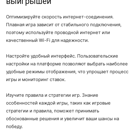
выигрышей
Оптимизируйте скорость интернет-соединения.
Плавная игра зависит от стабильного подключения,
поэтому используйте проводной интернет или
качественный Wi-Fi для надежности.
Настройте удобный интерфейс. Пользовательские
настройки на платформе позволяют выбрать наиболее
удобные режимы отображения, что упрощает процесс
игры и мониторинг ставок.
Изучите правила и стратегии игр. Знание
особенностей каждой игры, таких как игровые
стратегии и правила, поможет принимать
обоснованные решения и увеличит ваши шансы на
победу.