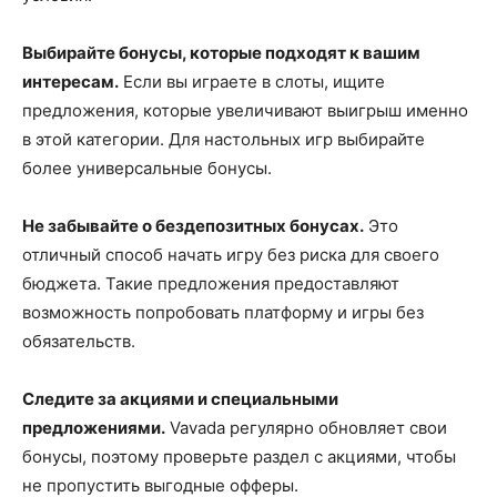
Выбирайте бонусы, которые подходят к вашим
интересам.
Если вы играете в слоты, ищите
предложения, которые увеличивают выигрыш именно
в этой категории. Для настольных игр выбирайте
более универсальные бонусы.
Не забывайте о бездепозитных бонусах.
Это
отличный способ начать игру без риска для своего
бюджета. Такие предложения предоставляют
возможность попробовать платформу и игры без
обязательств.
Следите за акциями и специальными
предложениями.
Vavada регулярно обновляет свои
бонусы, поэтому проверьте раздел с акциями, чтобы
не пропустить выгодные офферы.