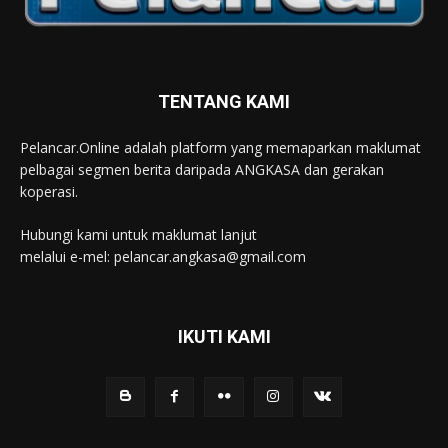
TENTANG KAMI
Pelancar.Online adalah platform yang memaparkan maklumat
pelbagai segmen berita daripada ANGKASA dan gerakan
koperasi.
Hubungi kami untuk maklumat lanjut
melalui e-mel: pelancar.angkasa@gmail.com
IKUTI KAMI