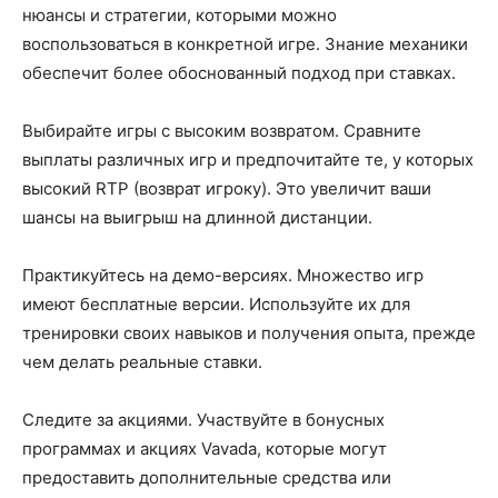
нюансы и стратегии, которыми можно
воспользоваться в конкретной игре. Знание механики
обеспечит более обоснованный подход при ставках.
Выбирайте игры с высоким возвратом. Сравните
выплаты различных игр и предпочитайте те, у которых
высокий RTP (возврат игроку). Это увеличит ваши
шансы на выигрыш на длинной дистанции.
Практикуйтесь на демо-версиях. Множество игр
имеют бесплатные версии. Используйте их для
тренировки своих навыков и получения опыта, прежде
чем делать реальные ставки.
Следите за акциями. Участвуйте в бонусных
программах и акциях Vavada, которые могут
предоставить дополнительные средства или