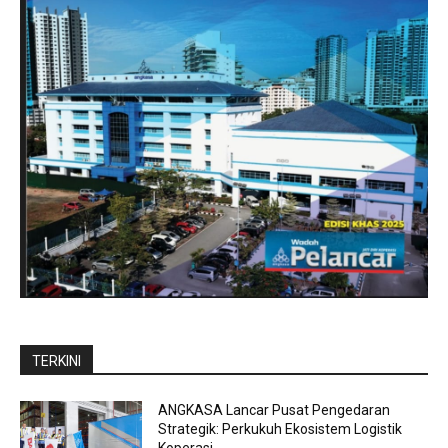
TERKINI
ANGKASA Lancar Pusat Pengedaran
Strategik: Perkukuh Ekosistem Logistik