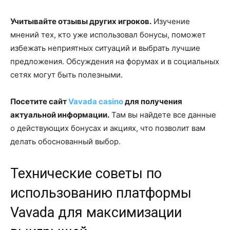
Учитывайте отзывы других игроков.
Изучение
мнений тех, кто уже использовал бонусы, поможет
избежать неприятных ситуаций и выбрать лучшие
предложения. Обсуждения на форумах и в социальных
сетях могут быть полезными.
Посетите сайт
Vavada casino
для получения
актуальной информации.
Там вы найдете все данные
о действующих бонусах и акциях, что позволит вам
делать обоснованный выбор.
Технические советы по
использованию платформы
Vavada для максимизации