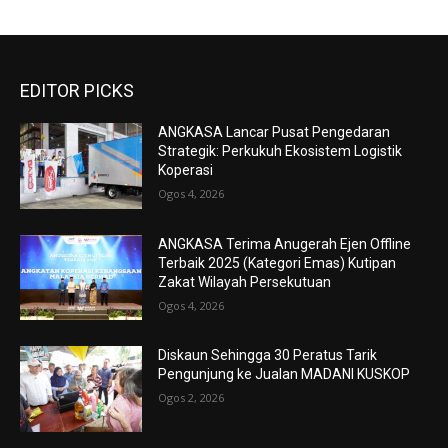
EDITOR PICKS
ANGKASA Lancar Pusat Pengedaran
Strategik: Perkukuh Ekosistem Logistik
Koperasi
Ogos 4, 2026
ANGKASA Terima Anugerah Ejen Offline
Terbaik 2025 (Kategori Emas) Kutipan
Zakat Wilayah Persekutuan
Ogos 4, 2026
Diskaun Sehingga 30 Peratus Tarik
Pengunjung ke Jualan MADANI KUSKOP
Ogos 2, 2026