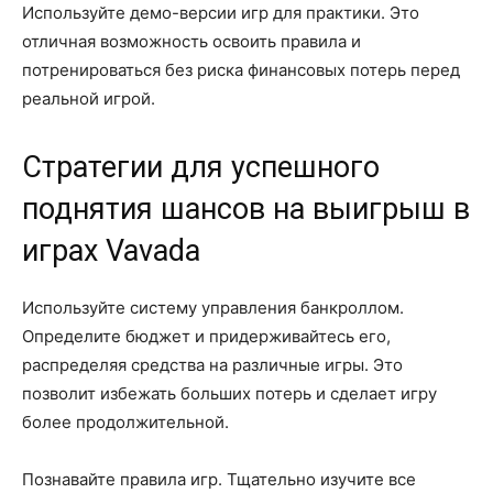
Используйте демо-версии игр для практики. Это
отличная возможность освоить правила и
потренироваться без риска финансовых потерь перед
реальной игрой.
Стратегии для успешного
поднятия шансов на выигрыш в
играх Vavada
Используйте систему управления банкроллом.
Определите бюджет и придерживайтесь его,
распределяя средства на различные игры. Это
позволит избежать больших потерь и сделает игру
более продолжительной.
Познавайте правила игр. Тщательно изучите все