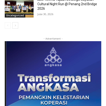
Cultural Night Run @ Penang 2nd Bridge
2026
Julai 30, 2026
Uncategorized
- Advertisment -