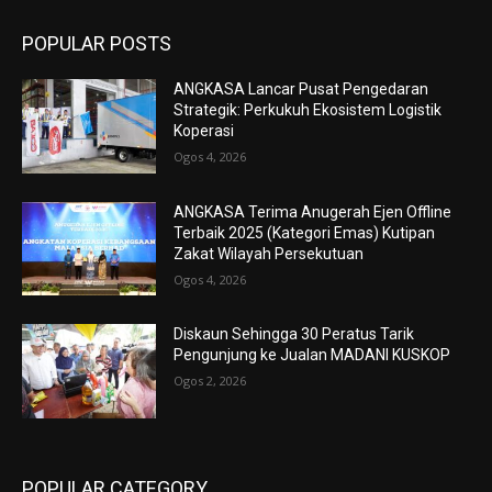
POPULAR POSTS
ANGKASA Lancar Pusat Pengedaran
Strategik: Perkukuh Ekosistem Logistik
Koperasi
Ogos 4, 2026
ANGKASA Terima Anugerah Ejen Offline
Terbaik 2025 (Kategori Emas) Kutipan
Zakat Wilayah Persekutuan
Ogos 4, 2026
Diskaun Sehingga 30 Peratus Tarik
Pengunjung ke Jualan MADANI KUSKOP
Ogos 2, 2026
POPULAR CATEGORY