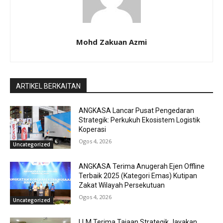
Mohd Zakuan Azmi
ARTIKEL BERKAITAN
ANGKASA Lancar Pusat Pengedaran
Strategik: Perkukuh Ekosistem Logistik
Koperasi
Ogos 4, 2026
Uncategorized
ANGKASA Terima Anugerah Ejen Offline
Terbaik 2025 (Kategori Emas) Kutipan
Zakat Wilayah Persekutuan
Ogos 4, 2026
Uncategorized
LLM Terima Tajaan Strategik Jayakan