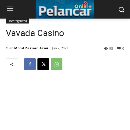
Uncategorized
Vavada Casino
Mohd Zakuan Azmi
Jun 2, 2023
95
0