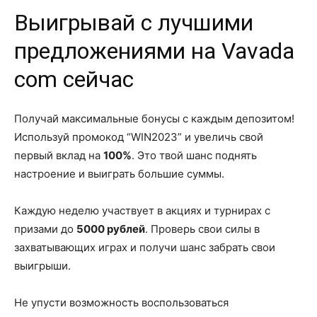
Выигрывай с лучшими
предложениями на Vavada
com сейчас
Получай максимальные бонусы с каждым депозитом!
Используй промокод “WIN2023” и увеличь свой
первый вклад на
100%
. Это твой шанс поднять
настроение и выиграть большие суммы.
Каждую неделю участвует в акциях и турнирах с
призами до
5000 рублей
. Проверь свои силы в
захватывающих играх и получи шанс забрать свои
выигрыши.
Не упусти возможность воспользоваться