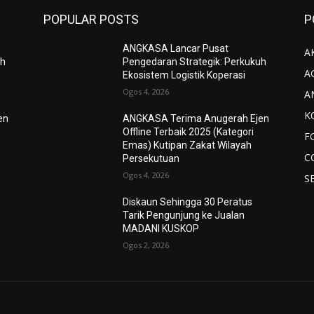
POPULAR POSTS
P
ANGKASA Lancar Pusat
AK
uh
Pengedaran Strategik: Perkukuh
A
Ekosistem Logistik Koperasi
Ogos 4, 2026
A
K
en
ANGKASA Terima Anugerah Ejen
Offline Terbaik 2025 (Kategori
F
Emas) Kutipan Zakat Wilayah
C
Persekutuan
Ogos 4, 2026
S
Diskaun Sehingga 30 Peratus
Tarik Pengunjung ke Jualan
MADANI KUSKOP
Ogos 2, 2026