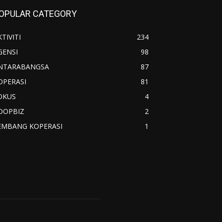
OPULAR CATEGORY
TIVITI
234
GENSI
98
NTARABANGSA
87
OPERASI
81
OKUS
4
OOPBIZ
2
EMBANG KOPERASI
1