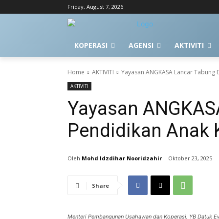
Friday, August 7, 2026
KOPERASI
AGENSI
AKTIVITI
Home
AKTIVITI
Yayasan ANGKASA Lancar Tabung D
AKTIVITI
Yayasan ANGKASA
Pendidikan Anak 
Mohd Idzdihar Nooridzahir
Oktober 23, 2025
Share
Menteri Pembangunan Usahawan dan Koperasi, YB Datuk E