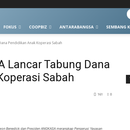
FOKUS
COOPBIZ
ANTARABANGSA
SEMBANG K
ana Pendidikan Anak Koperasi Sabah
 Lancar Tabung Dana
Koperasi Sabah
161
0
won Benedick dan Presiden ANGKASA merangkap Pengerusi Yayasan