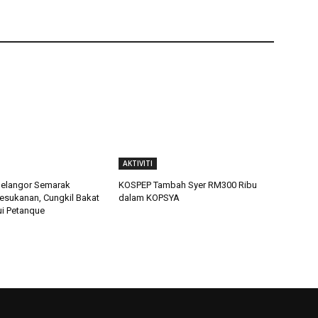
AKTIVITI
langor Semarak
KOSPEP Tambah Syer RM300 Ribu
sukanan, Cungkil Bakat
dalam KOPSYA
i Petanque