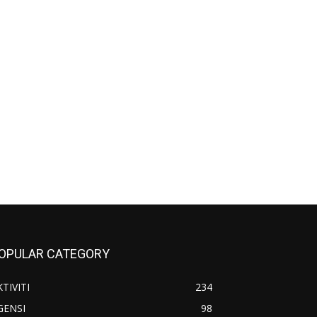
OPULAR CATEGORY
TIVITI
234
GENSI
98