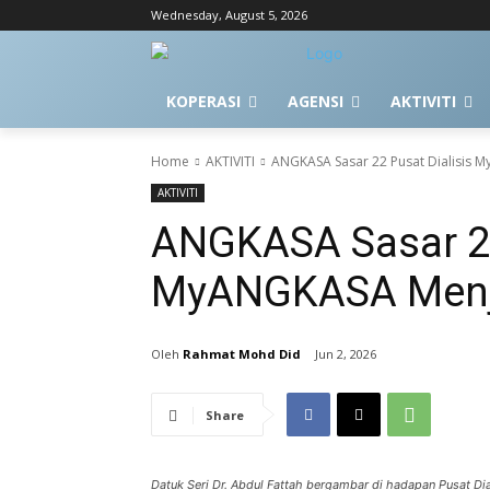
Wednesday, August 5, 2026
KOPERASI
AGENSI
AKTIVITI
Home
AKTIVITI
ANGKASA Sasar 22 Pusat Dialisis 
AKTIVITI
ANGKASA Sasar 22
MyANGKASA Menje
Rahmat Mohd Did
Jun 2, 2026
Share
Datuk Seri Dr. Abdul Fattah bergambar di hadapan Pusat Di