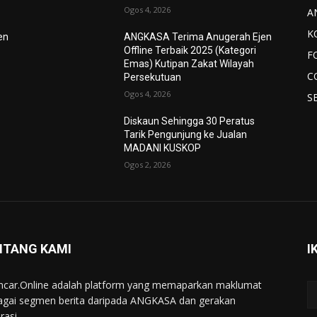
Ogos 4, 2026
A
K
en
ANGKASA Terima Anugerah Ejen
Offline Terbaik 2025 (Kategori
F
Emas) Kutipan Zakat Wilayah
C
Persekutuan
Ogos 4, 2026
S
Diskaun Sehingga 30 Peratus
Tarik Pengunjung ke Jualan
MADANI KUSKOP
Ogos 2, 2026
NTANG KAMI
I
ncar.Online adalah platform yang memaparkan maklumat
agai segmen berita daripada ANGKASA dan gerakan
rasi.