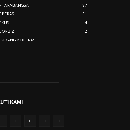
NTARABANGSA
87
OPERASI
81
OKUS
4
OOPBIZ
2
EMBANG KOPERASI
1
KUTI KAMI