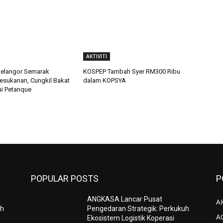
AKTIVITI
langor Semarak
KOSPEP Tambah Syer RM300 Ribu
sukanan, Cungkil Bakat
dalam KOPSYA
i Petanque
POPULAR POSTS
P
ANGKASA Lancar Pusat
AK
uh
Pengedaran Strategik: Perkukuh
A
Ekosistem Logistik Koperasi