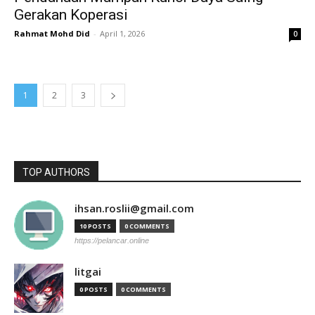
Gerakan Koperasi
Rahmat Mohd Did
-
April 1, 2026
0
1
2
3
TOP AUTHORS
ihsan.roslii@gmail.com
10 POSTS
0 COMMENTS
https://pelancar.online
litgai
0 POSTS
0 COMMENTS