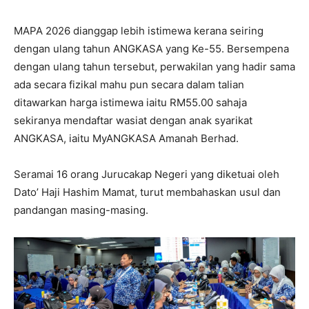
MAPA 2026 dianggap lebih istimewa kerana seiring
dengan ulang tahun ANGKASA yang Ke-55. Bersempena
dengan ulang tahun tersebut, perwakilan yang hadir sama
ada secara fizikal mahu pun secara dalam talian
ditawarkan harga istimewa iaitu RM55.00 sahaja
sekiranya mendaftar wasiat dengan anak syarikat
ANGKASA, iaitu MyANGKASA Amanah Berhad.
Seramai 16 orang Jurucakap Negeri yang diketuai oleh
Dato’ Haji Hashim Mamat, turut membahaskan usul dan
pandangan masing-masing.