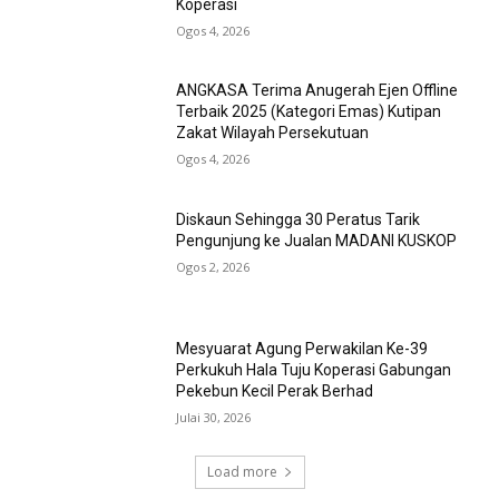
Koperasi
Ogos 4, 2026
ANGKASA Terima Anugerah Ejen Offline
Terbaik 2025 (Kategori Emas) Kutipan
Zakat Wilayah Persekutuan
Ogos 4, 2026
Diskaun Sehingga 30 Peratus Tarik
Pengunjung ke Jualan MADANI KUSKOP
Ogos 2, 2026
Mesyuarat Agung Perwakilan Ke-39
Perkukuh Hala Tuju Koperasi Gabungan
Pekebun Kecil Perak Berhad
Julai 30, 2026
Load more