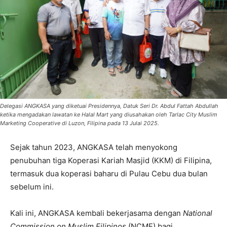
Delegasi ANGKASA yang diketuai Presidennya, Datuk Seri Dr. Abdul Fattah Abdullah
ketika mengadakan lawatan ke Halal Mart yang diusahakan oleh Tarlac City Muslim
Marketing Cooperative di Luzon, Filipina pada 13 Julai 2025.
Sejak tahun 2023, ANGKASA telah menyokong
penubuhan tiga Koperasi Kariah Masjid (KKM) di Filipina,
termasuk dua koperasi baharu di Pulau Cebu dua bulan
sebelum ini.
Kali ini, ANGKASA kembali bekerjasama dengan
National
Commission on Muslim Filipinos
(NCMF) bagi