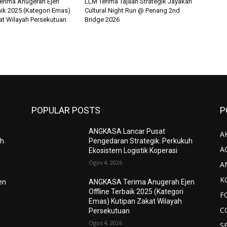
rima Anugerah Ejen
LLM Terima Tajaan Strategik Jayakan
aik 2025 (Kategori Emas)
Cultural Night Run @ Penang 2nd
at Wilayah Persekutuan
Bridge 2026
POPULAR POSTS
P
ANGKASA Lancar Pusat
AK
uh
Pengedaran Strategik: Perkukuh
A
Ekosistem Logistik Koperasi
Ogos 4, 2026
A
K
en
ANGKASA Terima Anugerah Ejen
Offline Terbaik 2025 (Kategori
F
Emas) Kutipan Zakat Wilayah
C
Persekutuan
Ogos 4, 2026
S