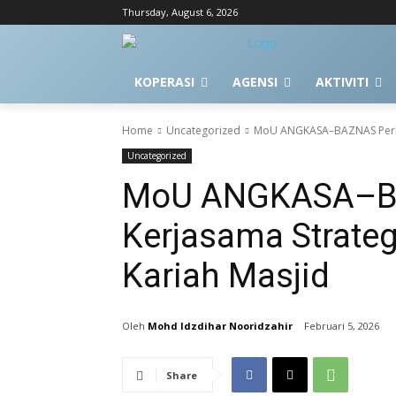
Thursday, August 6, 2026
KOPERASI
AGENSI
AKTIVITI
Home
Uncategorized
MoU ANGKASA–BAZNAS Perkuk
Uncategorized
MoU ANGKASA–B
Kerjasama Strateg
Kariah Masjid
Mohd Idzdihar Nooridzahir
Februari 5, 2026
Share