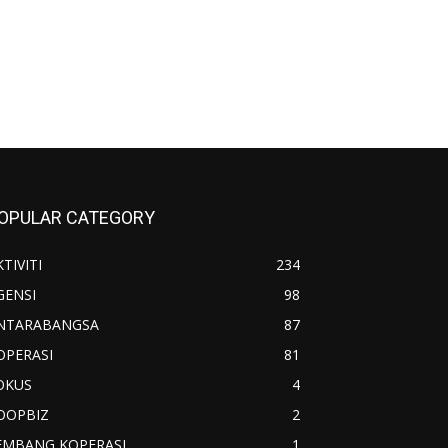
OPULAR CATEGORY
TIVITI
234
GENSI
98
NTARABANGSA
87
OPERASI
81
OKUS
4
OOPBIZ
2
EMBANG KOPERASI
1