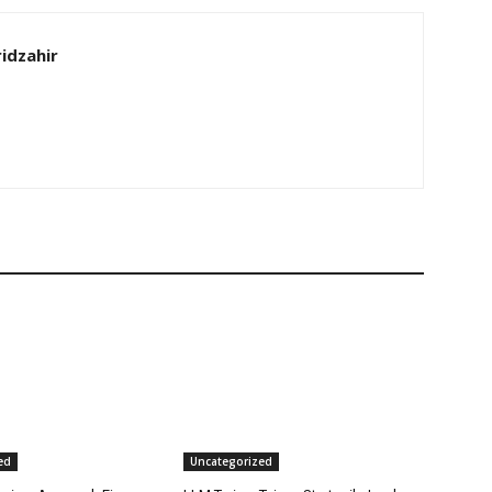
idzahir
ed
Uncategorized