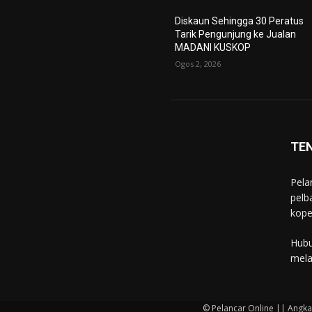
Diskaun Sehingga 30 Peratus
Tarik Pengunjung ke Jualan
MADANI KUSKOP
Ogos 2, 2026
TE
Pela
pelb
kope
Hubu
mela
© Pelancar Online || Angk