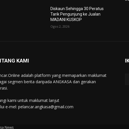
Diskaun Sehingga 30 Peratus
Tarik Pengunjung ke Jualan
MADANI KUSKOP
Ogos 2, 2026
NTANG KAMI
I
ncar.Online adalah platform yang memaparkan maklumat
agai segmen berita daripada ANGKASA dan gerakan
rasi.
ngi kami untuk maklumat lanjut
lui e-mel: pelancar.angkasa@gmail.com
asa News