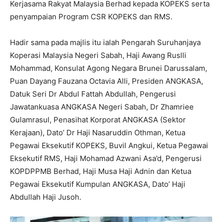
Kerjasama Rakyat Malaysia Berhad kepada KOPEKS serta
penyampaian Program CSR KOPEKS dan RMS.
Hadir sama pada majlis itu ialah Pengarah Suruhanjaya
Koperasi Malaysia Negeri Sabah, Haji Awang Ruslli
Mohammad, Konsulat Agong Negara Brunei Darussalam,
Puan Dayang Fauzana Octavia Alli, Presiden ANGKASA,
Datuk Seri Dr Abdul Fattah Abdullah, Pengerusi
Jawatankuasa ANGKASA Negeri Sabah, Dr Zhamriee
Gulamrasul, Penasihat Korporat ANGKASA (Sektor
Kerajaan), Dato’ Dr Haji Nasaruddin Othman, Ketua
Pegawai Eksekutif KOPEKS, Buvil Angkui, Ketua Pegawai
Eksekutif RMS, Haji Mohamad Azwani Asa’d, Pengerusi
KOPDPPMB Berhad, Haji Musa Haji Adnin dan Ketua
Pegawai Eksekutif Kumpulan ANGKASA, Dato’ Haji
Abdullah Haji Jusoh.