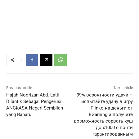
Previous article
Next article
Hajah Noorizan Abd. Latif
99% вероятности удачи –
Dilantik Sebagai Pengerusi
испытайте удачу в игру
ANGKASA Negeri Sembilan
Plinko на деньги от
yang Baharu
BGaming и получите
возможность сорвать куш
до x1000 с почти
гарантированным