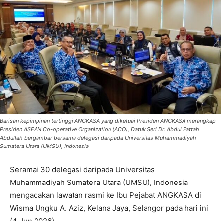
Barisan kepimpinan tertinggi ANGKASA yang diketuai Presiden ANGKASA merangkap
Presiden ASEAN Co-operative Organization (ACO), Datuk Seri Dr. Abdul Fattah
Abdullah bergambar bersama delegasi daripada Universitas Muhammadiyah
Sumatera Utara (UMSU), Indonesia
Seramai 30 delegasi daripada Universitas
Muhammadiyah Sumatera Utara (UMSU), Indonesia
mengadakan lawatan rasmi ke Ibu Pejabat ANGKASA di
Wisma Ungku A. Aziz, Kelana Jaya, Selangor pada hari ini
(4 Jun 2026).